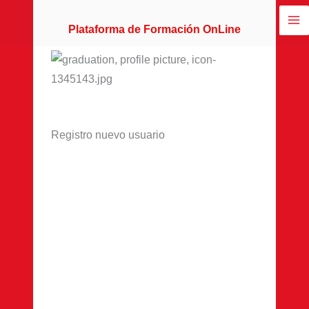
Ir
al
Plataforma de Formación OnLine
contenido
Registro nuevo usuario
Nombre de usuario
*
Nombre